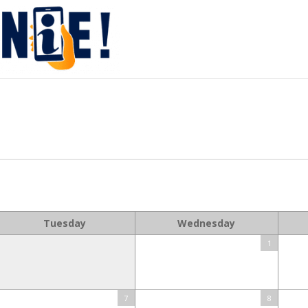
Tuesday
Wednesday
1
7
8