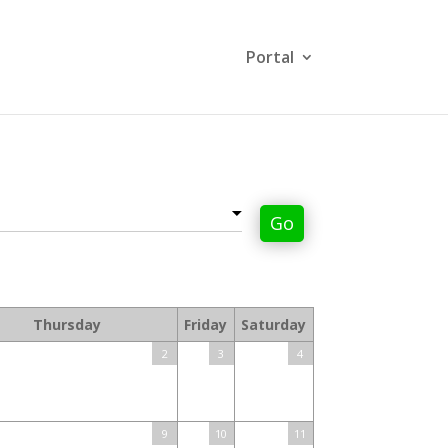
Portal
Go
Thursday
Friday
Saturday
2
3
4
9
10
11